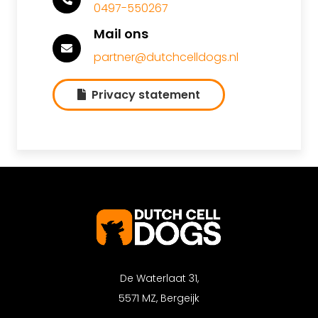
0497-550267
Mail ons
partner@dutchcelldogs.nl
Privacy statement
De Waterlaat 31,
5571 MZ, Bergeijk