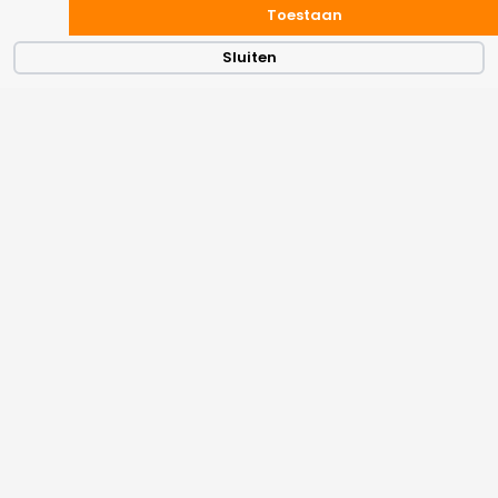
Toestaan
Sluiten
De Waterlaat 31,
5571 MZ, Bergeijk
ID: NL44ZZZ562521960000
Bank: NL31RABO 0158270614
KVK 56252196
Snelmenu