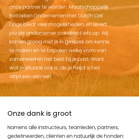
onze partner te worden. Maatschappelijk
Betrokken Ondernemen met Dutch Cell
Dogs biedt veel mogelijkheden, en levert
jou als ondernemer ook direct iets op. Wij
komen graag met je in gesprek om kennis
te maken en te bepalen welke vorm van
samenwerken het best bij je past. Want
wat je situatie ook is, als je helpt is het
altijd een win-win.
Onze dank is groot
Namens alle instructeurs, teamleden, partners,
gedetineerden, cliënten en natuurlijk de honden: