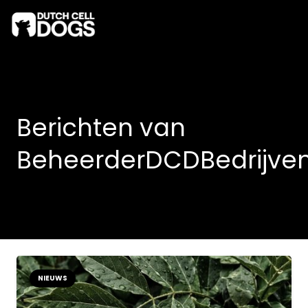
Berichten van
BeheerderDCDBedrijve
NIEUWS